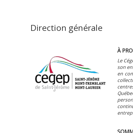
Direction générale
À PRO
Le Cége
son en
en con
collec
centre
Québec 
person
contin
entrep
SOMM