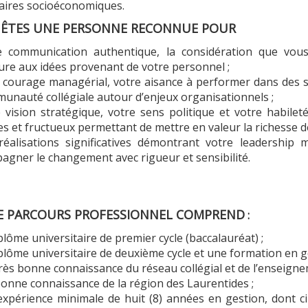
aires socioéconomiques.
 ÊTES UNE PERSONNE RECONNUE POUR
e communication authentique, la considération que vou
ure aux idées provenant de votre personnel ;
 courage managérial, votre aisance à performer dans des si
munauté collégiale autour d’enjeux organisationnels ;
e vision stratégique, votre sens politique et votre habile
s et fructueux permettant de mettre en valeur la richesse d
réalisations significatives démontrant votre leadership 
agner le changement avec rigueur et sensibilité.
E PARCOURS PROFESSIONNEL COMPREND
:
plôme universitaire de premier cycle (baccalauréat) ;
plôme universitaire de deuxième cycle et une formation en ge
rès bonne connaissance du réseau collégial et de l’enseigne
bonne connaissance de la région des Laurentides ;
expérience minimale de huit (8) années en gestion, dont c