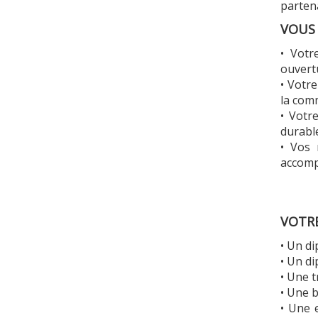
parten
VOUS
• Votr
ouvert
• Votre
la com
• Votr
durable
• Vos 
accomp
VOTR
• Un di
• Un di
• Une t
• Une 
• Une 