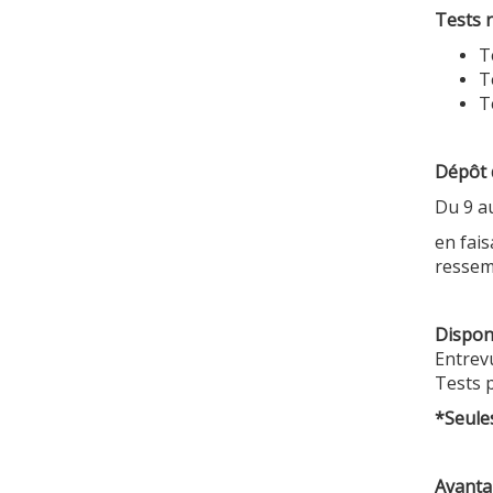
Tests 
T
T
T
Dépôt 
Du 9 a
en fais
ressemb
Disponi
Entrev
Tests 
*Seule
Avanta