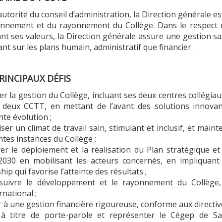
autorité du conseil d’administration, la Direction générale e
onnement et du rayonnement du Collège. Dans le respect de
nt ses valeurs, la Direction générale assure une gestion sa
tant sur les plans humain, administratif que financier.
RINCIPAUX DÉFIS
er la gestion du Collège, incluant ses deux centres collégi
 deux CCTT, en mettant de l’avant des solutions innovan
te évolution ;
iser un climat de travail sain, stimulant et inclusif, et ma
ntes instances du Collège ;
rer le déploiement et la réalisation du Plan stratégique 
2030 en mobilisant les acteurs concernés, en impliquan
hip qui favorise l’atteinte des résultats ;
suivre le développement et le rayonnement du Collège, t
rnational ;
er à une gestion financière rigoureuse, conforme aux directive
 à titre de porte-parole et représenter le Cégep de Sa