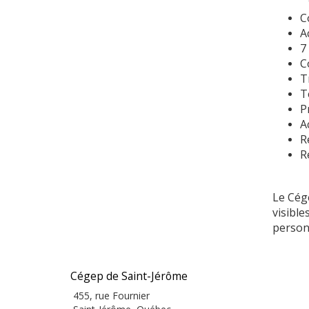
C
A
7
C
T
T
P
A
R
R
Le Cége
visible
personn
Cégep de Saint-Jérôme
455, rue Fournier