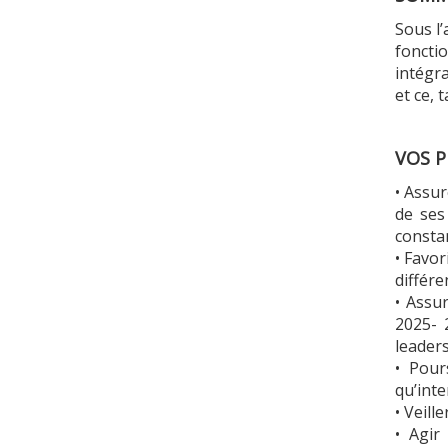
Sous l’
foncti
intégra
et ce, 
VOS P
• Assur
de ses
constan
• Favor
différe
• Assu
2025- 
leaders
• Pour
qu’inte
• Veill
• Agir